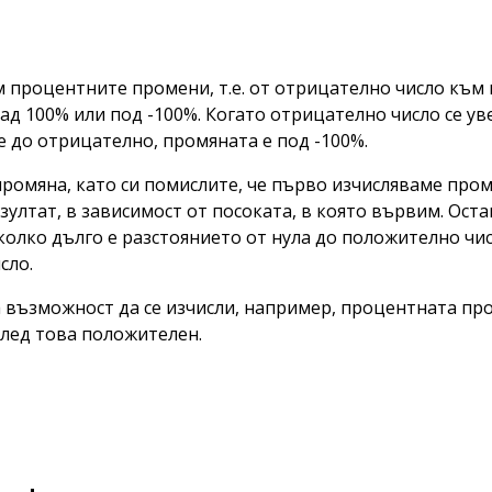
м процентните промени, т.е. от отрицателно число към
ад 100% или под -100%. Когато отрицателно число се у
 до отрицателно, промяната е под -100%.
омяна, като си помислите, че първо изчисляваме пром
ултат, в зависимост от посоката, в която вървим. Оста
колко дълго е разстоянието от нула до положително чис
сло.
 възможност да се изчисли, например, процентната про
след това положителен.