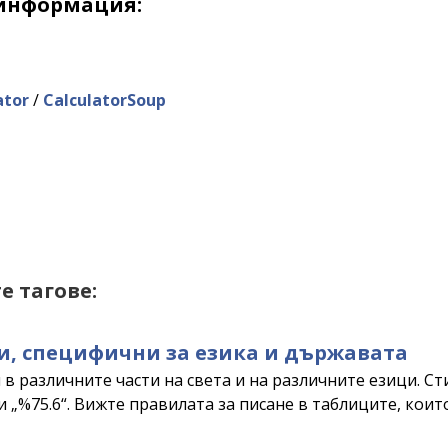
информация:
ator
/
CalculatorSoup
е тагове:
и, специфични за езика и държавата
в различните части на света и на различните езици. С
 дори „%75.6“. Вижте правилата за писане в таблиците, к