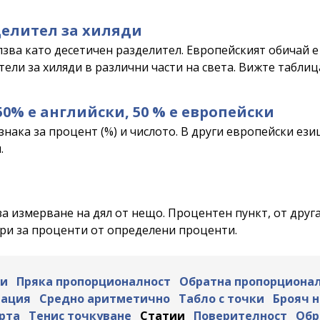
делител за хиляди
зва като десетичен разделител. Европейският обичай е 
ели за хиляди в различни части на света. Вижте таблица
50% е английски, 50 % е европейски
нака за процент (%) и числото. В други европейски ези
.
а измерване на дял от нещо. Процентен пункт, от друга 
ори за проценти от определени проценти.
ли
Пряка пропорционалност
Обратна пропорциона
ация
Средно аритметично
Табло с точки
Брояч н
рта
Тенис точкуване
Статии
Поверителност
Обр