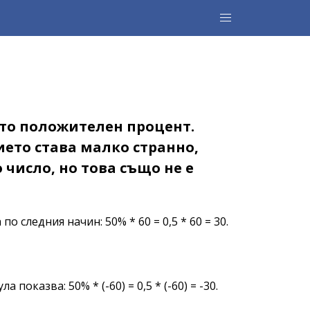
то положителен процент.
ето става малко странно,
число, но това също не е
 следния начин: 50% * 60 = 0,5 * 60 = 30.
казва: 50% * (-60) = 0,5 * (-60) = -30.