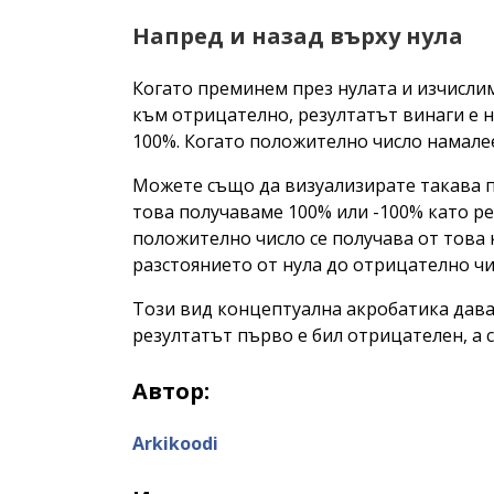
Напред и назад върху нула
Когато преминем през нулата и изчисли
към отрицателно, резултатът винаги е н
100%. Когато положително число намалее
Можете също да визуализирате такава пр
това получаваме 100% или -100% като рез
положително число се получава от това 
разстоянието от нула до отрицателно чи
Този вид концептуална акробатика дава
резултатът първо е бил отрицателен, а 
Автор:
Arkikoodi