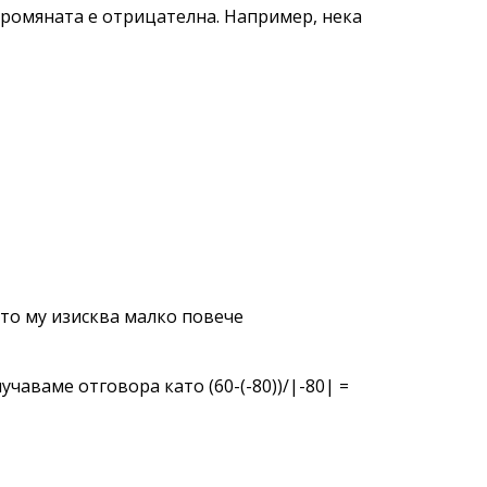
промяната е отрицателна. Например, нека
то му изисква малко повече
чаваме отговора като (60-(-80))/|-80| =