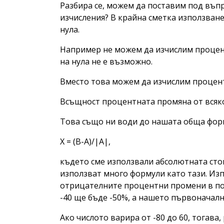
Разбира се, можем да поставим под въп
изчисления? В крайна сметка използван
нула.
Например не можем да изчислим процентн
на нула не е възможно.
Вместо това можем да изчислим процентнат
Всъщност процентната промяна от всяко
Това също ни води до нашата обща фор
X = (B-A)/|A|,
където сме използвали абсолютната стой
използват много формули като тази. Из
отрицателните процентни промени в поло
-40 ще бъде -50%, а нашето първоначално
Ако числото варира от -80 до 60, тогава