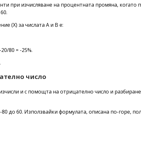
нти при изчисляване на процентната промяна, когато 
60.
 (X) за числата A и B е:
20/80 = -25%.
.
ателно число
изчисли и с помощта на отрицателно число и разбиране
0 до 60. Използвайки формулата, описана по-горе, полу