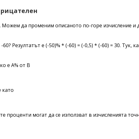
трицателен
 Можем да променим описаното по-горе изчисление и да
60? Резултатът е (-50)% * (-60) = (-0,5) * (-60) = 30. Ту
ко е A% от B
е като
е проценти могат да се използват в изчисленията точн