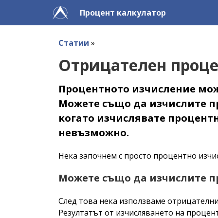
Процент калкулатор
Статии
»
Отрицателен проц
Процентното изчисление мож
Можете също да изчислите пр
когато изчислявате процентн
невъзможно.
Нека започнем с просто процентно изчисле
Можете също да изчислите п
След това нека използваме отрицателни чи
Резултатът от изчисляването на процент