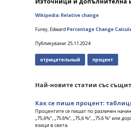
Източници и допълнителна 
Wikipedia: Relative change
Furey, Edward
Percentage Change Calcul
Публикувани: 25.11.2024
отрицательный
процент
Най-новите статии със същит
Как се пише процент: таблиц
Процентите се пишат по различен начин 
„75,6%“, „75.6%“, „75,6 %“, „75.6 %“ или
езици в света.