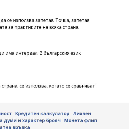
да се използва запетая. Точка, запетая
та за практиките на всяка страна.
ци има интервал. В българския език
страна, се използва, когато се сравняват
лност
Кредитен калкулатор
Лихвен
а думи и характер брояч
Монета флип
атна връзка