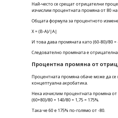
Най-често се срещат отрицателни проце
изчислим процентната промяна от 80 на 
Общата формула за процентното изменение
X = (B-A)/|A|
И това дава промяната като (60-80)/80 = -
Следователно промяната е отрицателна
Процентна промяна от отриц
Процентната промяна обаче може да се 
концептуална акробатика.
Нека изчислим процентната промяна от -8
(60+80)/80 = 140/80 = 1,75 = 175%.
Така че 60 е 175% по-голямо от -80.