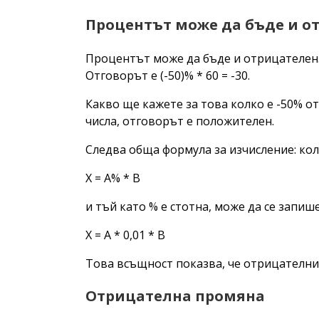
Процентът може да бъде и о
Процентът може да бъде и отрицателен.
Отговорът е (-50)% * 60 = -30.
Какво ще кажете за това колко е -50% от -
числа, отговорът е положителен.
Следва обща формула за изчисление: кол
X = A% * B
и тъй като % е стотна, може да се запиш
X = A * 0,01 * B
Това всъщност показва, че отрицателнит
Отрицателна промяна