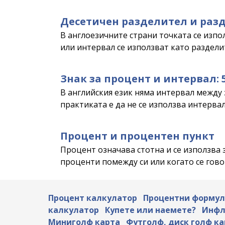
Десетичен разделител и раз
В англоезичните страни точката се изпол
или интервал се използват като разделит
Знак за процент и интервал: 
В английския език няма интервал между з
практиката е да не се използва интервал
Процент и процентен пункт
Процент означава стотна и се използва з
проценти помежду си или когато се гов
Процент калкулатор
Процентни форму
калкулатор
Купете или наемете?
Инфл
Миниголф карта
Футголф, диск голф ка