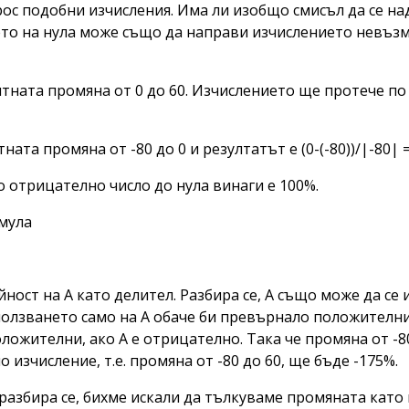
рос подобни изчисления. Има ли изобщо смисъл да се н
ето на нула може също да направи изчислението невъзм
ата промяна от 0 до 60. Изчислението ще протече по сл
а промяна от -80 до 0 и резултатът е (0-(-80))/|-80| = (
 отрицателно число до нула винаги е 100%.
мула
ност на A като делител. Разбира се, А също може да се
ползването само на A обаче би превърнало положителн
жителни, ако A е отрицателно. Така че промяна от -80
 изчисление, т.е. промяна от -80 до 60, ще бъде -175%.
, разбира се, бихме искали да тълкуваме промяната като