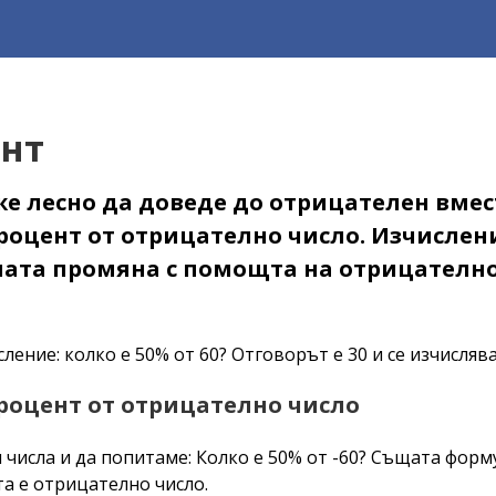
ент
е лесно да доведе до отрицателен вмес
оцент от отрицателно число. Изчислени
ата промяна с помощта на отрицателно 
ние: колко е 50% от 60? Отговорът е 30 и се изчислява по
роцент от отрицателно число
сла и да попитаме: Колко е 50% от -60? Същата формула по
а е отрицателно число.