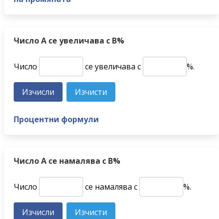
Число A се увеличава с B%
Число
се увеличава с
%.
Процентни формули
Число A се намалява с B%
Число
се намалява с
%.