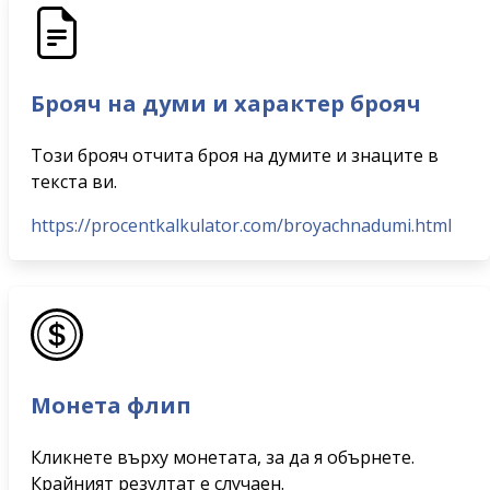
Брояч на думи и характер брояч
Този брояч отчита броя на думите и знаците в
текста ви.
https://procentkalkulator.com/broyachnadumi.html
Монета флип
Кликнете върху монетата, за да я обърнете.
Крайният резултат е случаен.