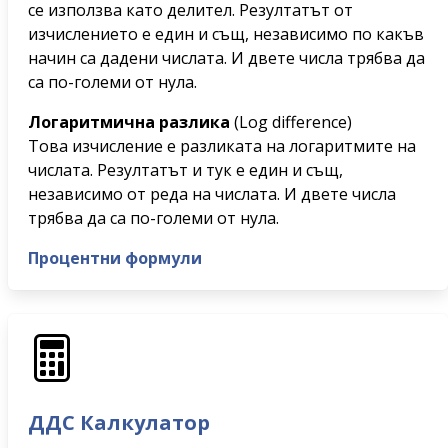
се използва като делител. Резултатът от
изчислението е един и същ, независимо по какъв
начин са дадени числата. И двете числа трябва да
са по-големи от нула.
Логаритмична разлика
(Log difference)
Това изчисление е разликата на логаритмите на
числата. Резултатът и тук е един и същ,
независимо от реда на числата. И двете числа
трябва да са по-големи от нула.
Процентни формули
ДДС Калкулатор