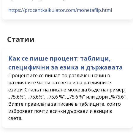
https://procentkalkulator.com/monetaflip.html
Статии
Как се пише процент: таблици,
специфични за езика и държавата
Процентите се пишат по различен начин в
различните части на света и на различните
езици. Стилът на писане може да бъде например
„75,6%“, „75.6%“, „75,6 %“, „75.6 %“ или дори „%75.6“.
Вижте правилата за писане в таблиците, които
изброяват почти всички държави и езици в
света.