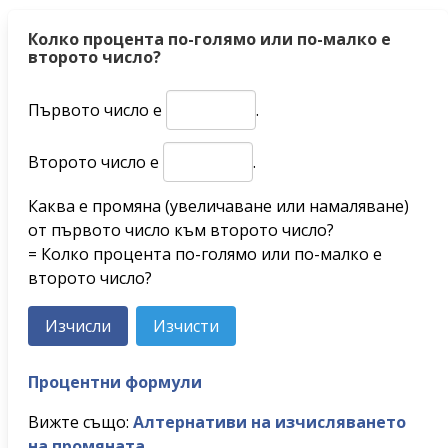
Колко процента по-голямо или по-малко е
второто число?
Първото число е
.
Второто число е
.
Каква е промяна (увеличаване или намаляване)
от първото число към второто число?
= Колко процента по-голямо или по-малко е
второто число?
Процентни формули
Вижте също:
Алтернативи на изчисляването
на промяната