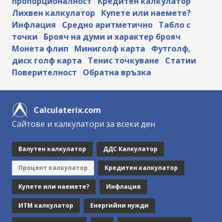
пропорционалност
Кредитен калкулатор
Лихвен калкулатор
Купете или наемете?
Инфлация
Средно аритметично
Табло с
точки
Брояч на думи и характер брояч
Монета флип
Миниголф карта
Футголф,
диск голф карта
Тенис точкуване
Статии
Поверителност
Обратна връзка
Calculaterix.com
Сайтове и калкулатори за всеки ден
Валутен калкулатор
ДДС Калкулатор
Процент калкулатор
Кредитен калкулатор
Купете или наемете?
Инфлация
ИТМ калкулатор
Енергийни нужди