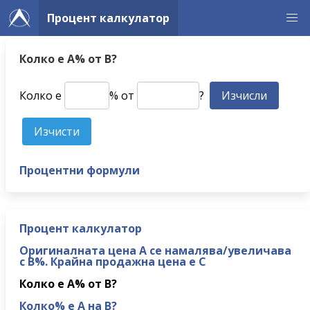
Процент калкулатор
Колко е A% от B?
Колко е
% от
?
Процентни формули
Процент калкулатор
Оригиналната цена A се намалява/увеличава
с B%. Крайна продажна цена е C
Колко е A% от B?
Колко% е A на B?