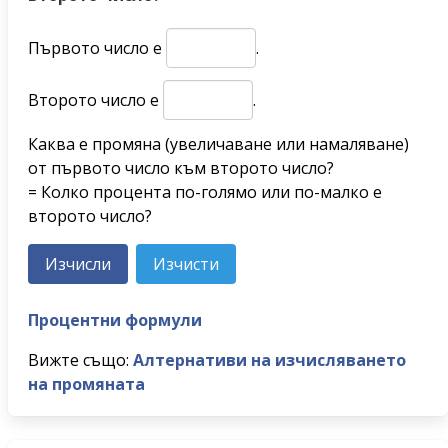
Първото число е
.
Второто число е
.
Каква е промяна (увеличаване или намаляване)
от първото число към второто число?
= Колко процента по-голямо или по-малко е
второто число?
Процентни формули
Вижте също:
Алтернативи на изчисляването
на промяната