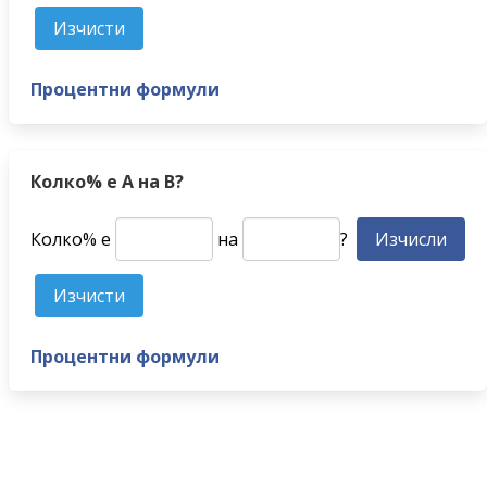
Процентни формули
Колко% е A на B?
Колко% е
на
?
Процентни формули