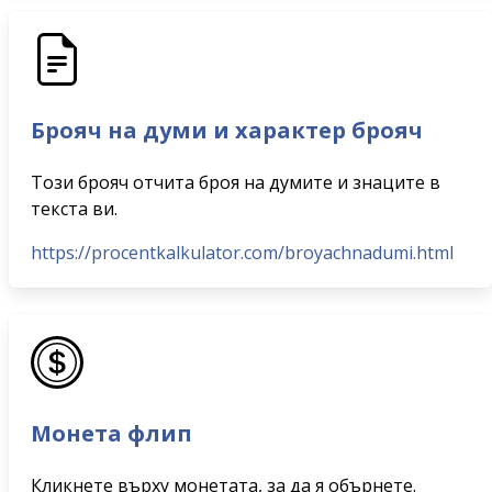
Брояч на думи и характер брояч
Този брояч отчита броя на думите и знаците в
текста ви.
https://procentkalkulator.com/broyachnadumi.html
Монета флип
Кликнете върху монетата, за да я обърнете.