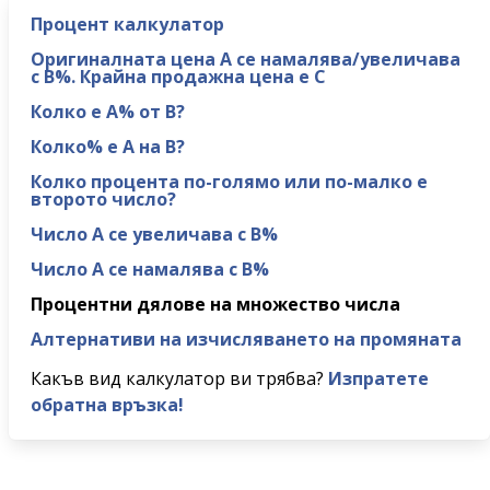
Процент калкулатор
Оригиналната цена A се намалява/увеличава
с B%. Крайна продажна цена е C
Колко е A% от B?
Колко% е A на B?
Колко процента по-голямо или по-малко е
второто число?
Число A се увеличава с B%
Число A се намалява с B%
Процентни дялове на множество числа
Алтернативи на изчисляването на промяната
Какъв вид калкулатор ви трябва?
Изпратете
обратна връзка!