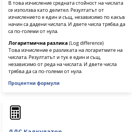
В това изчисление средната стойност на числата
се използва като делител. Резултатът от
изчислението е един и същ, независимо по какъв
начин са дадени числата. И двете числа трябва да
са по-големи от нула.
Логаритмична разлика
(Log difference)
Това изчисление е разликата на логаритмите на
числата. Резултатът и тук е един и същ,
независимо от реда на числата. И двете числа
трябва да са по-големи от нула.
Процентни формули
ДДС Калкулатор