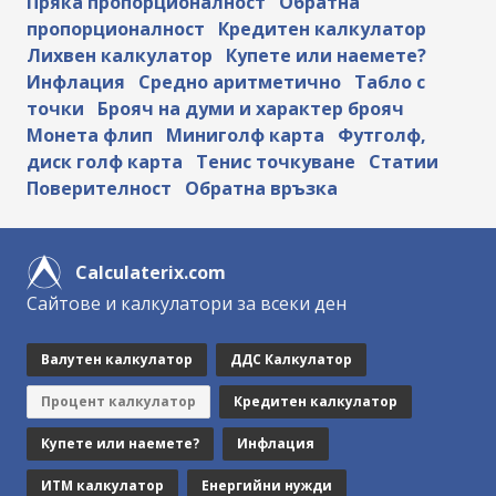
Пряка пропорционалност
Обратна
пропорционалност
Кредитен калкулатор
Лихвен калкулатор
Купете или наемете?
Инфлация
Средно аритметично
Табло с
точки
Брояч на думи и характер брояч
Монета флип
Миниголф карта
Футголф,
диск голф карта
Тенис точкуване
Статии
Поверителност
Обратна връзка
Calculaterix.com
Сайтове и калкулатори за всеки ден
Валутен калкулатор
ДДС Калкулатор
Процент калкулатор
Кредитен калкулатор
Купете или наемете?
Инфлация
ИТМ калкулатор
Енергийни нужди