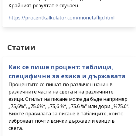
Крайният резултат е случаен.
https://procentkalkulator.com/monetaflip.html
Статии
Как се пише процент: таблици,
специфични за езика и държавата
Процентите се пишат по различен начин в
различните части на света и на различните
езици. Стилът на писане може да бъде например
„75,6%“, „75.6%“, „75,6 %“, „75.6 %“ или дори „%75.6“.
Вижте правилата за писане в таблиците, които
изброяват почти всички държави и езици в
света.