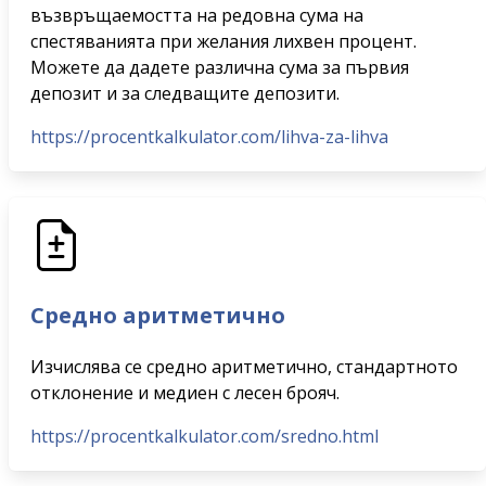
възвръщаемостта на редовна сума на
спестяванията при желания лихвен процент.
Можете да дадете различна сума за първия
депозит и за следващите депозити.
https://procentkalkulator.com/lihva-za-lihva
Средно аритметично
Изчислява се средно аритметично, стандартното
отклонение и медиен с лесен брояч.
https://procentkalkulator.com/sredno.html